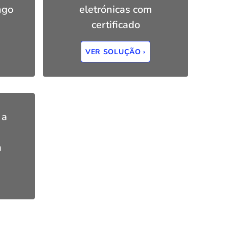
ngo
eletrónicas com
certificado
VER SOLUÇÃO ›
 a
a