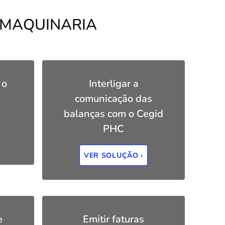
 MAQUINARIA
 o
Interligar a
comunicação das
balanças com o Cegid
PHC
VER SOLUÇÃO ›
e
Emitir faturas