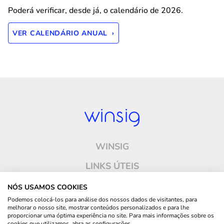
Poderá verificar, desde já, o calendário de 2026.
VER CALENDÁRIO ANUAL ›
WINSIG
LINKS ÚTEIS
ONDE ESTAMOS
NÓS USAMOS COOKIES
Podemos colocá-los para análise dos nossos dados de visitantes, para
CONTACTOS
melhorar o nosso site, mostrar conteúdos personalizados e para lhe
proporcionar uma óptima experiência no site. Para mais informações sobre os
cookies que utilizamos, abra as configurações.