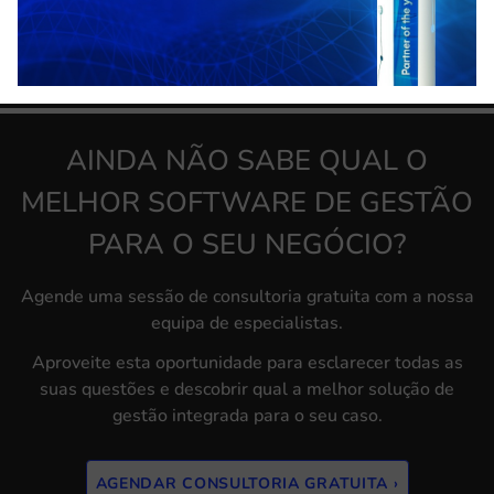
centraliza toda a informação do seu negócio.
VER SOLUÇÃO ›
AINDA NÃO SABE QUAL O
MELHOR SOFTWARE DE GESTÃO
PARA O SEU NEGÓCIO?
Agende uma sessão de consultoria gratuita com a nossa
equipa de especialistas.
Aproveite esta oportunidade para esclarecer todas as
suas questões e descobrir qual a melhor solução de
gestão integrada para o seu caso.
AGENDAR CONSULTORIA GRATUITA ›