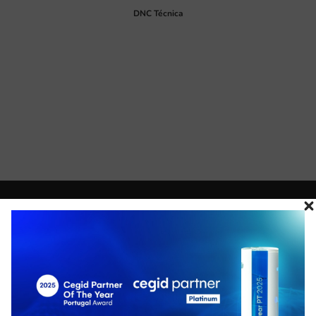
DNC Técnica
SOLUÇÃO DE GESTÃO PARA
SERVIÇOS DE CONSTRUÇÃO
Organize, estime e consiga uma maior gestão dos custos
de uma obra com rigor, de forma simples e com
processos pré-definidos. Com o WIN Construção