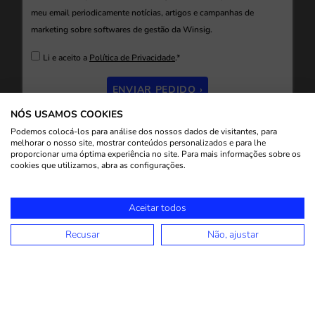
meu email periodicamente notícias, artigos e campanhas de
marketing sobre softwares de gestão da Winsig.
Li e aceito a
Política de Privacidade
.*
ENVIAR PEDIDO ›
NÓS USAMOS COOKIES
Podemos colocá-los para análise dos nossos dados de visitantes, para
melhorar o nosso site, mostrar conteúdos personalizados e para lhe
proporcionar uma óptima experiência no site. Para mais informações sobre os
cookies que utilizamos, abra as configurações.
Aceitar todos
Recusar
Não, ajustar
WINSIG
LINKS ÚTEIS
ONDE ESTAMOS