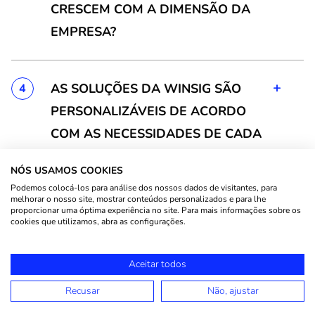
CRESCEM COM A DIMENSÃO DA
EMPRESA?
+
AS SOLUÇÕES DA WINSIG SÃO
4
PERSONALIZÁVEIS DE ACORDO
COM AS NECESSIDADES DE CADA
EMPRESA?
NÓS USAMOS COOKIES
Podemos colocá-los para análise dos nossos dados de visitantes, para
melhorar o nosso site, mostrar conteúdos personalizados e para lhe
+
A EMPRESA TEM VÁRIOS
proporcionar uma óptima experiência no site. Para mais informações sobre os
5
cookies que utilizamos, abra as configurações.
ESCRITÓRIOS. É POSSÍVEL
CONSULTAR OS DADOS EM REDE?
Aceitar todos
Recusar
Não, ajustar