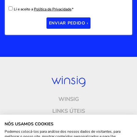
Li e aceito a
Política de Privacidade
.*
ENVIAR PEDIDO ›
WINSIG
LINKS ÚTEIS
ONDE ESTAMOS
NÓS USAMOS COOKIES
Podemos colocá-los para análise dos nossos dados de visitantes, para
CONTACTOS
melhorar o nosso site, mostrar conteúdos personalizados e para lhe