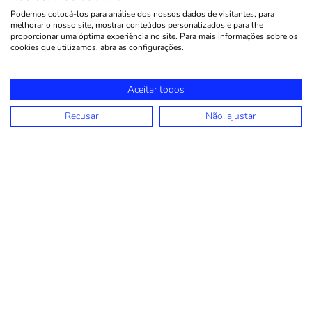
Podemos colocá-los para análise dos nossos dados de visitantes, para
melhorar o nosso site, mostrar conteúdos personalizados e para lhe
proporcionar uma óptima experiência no site. Para mais informações sobre os
cookies que utilizamos, abra as configurações.
Aceitar todos
Recusar
Não, ajustar
NÃO ENCONTROU O QUE
PROCURA?
ENVIE-NOS UMA
CANDIDATURA ESPONTÂNEA
CANDIDATAR-ME ›