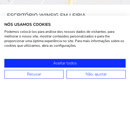
ESCRITÓRIO WINSIG EM LEIRIA
NÓS USAMOS COOKIES
Edifício Tecnea
Podemos colocá-los para análise dos nossos dados de visitantes, para
Rua Marco da Légua, 700, Carreira D'Água
melhorar o nosso site, mostrar conteúdos personalizados e para lhe
2400-016 Leiria​
proporcionar uma óptima experiência no site. Para mais informações sobre os
cookies que utilizamos, abra as configurações.
info@winsig.pt
(+351) 218 299 150
Aceitar todos
(Chamada para a rede fixa nacional)
Recusar
Não, ajustar
PRECISA DE MAIS
INFORMAÇÕES?
Em que podemos ajudar?*