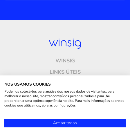
WINSIG
LINKS ÚTEIS
ONDE ESTAMOS
NÓS USAMOS COOKIES
Podemos colocá-los para análise dos nossos dados de visitantes, para
CONTACTOS
melhorar o nosso site, mostrar conteúdos personalizados e para lhe
proporcionar uma óptima experiência no site. Para mais informações sobre os
SIGA-NOS
cookies que utilizamos, abra as configurações.
© 2025, Winsig - Todos os direitos reservados | Desenvolvido por
Made2Web Digital
Aceitar todos
Agency