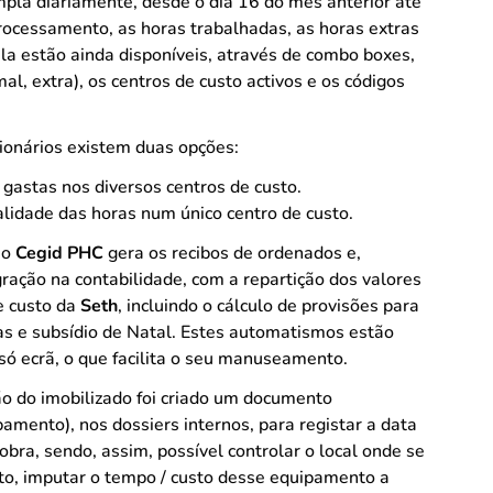
mpla diariamente, desde o dia 16 do mês anterior até
rocessamento, as horas trabalhadas, as horas extras
ela estão ainda disponíveis, através de combo boxes,
al, extra), os centros de custo activos e os códigos
cionários existem duas opções:
 gastas nos diversos centros de custo.
lidade das horas num único centro de custo.
 o
Cegid PHC
gera os recibos de ordenados e,
ração na contabilidade, com a repartição dos valores
e custo da
Seth
, incluindo o cálculo de provisões para
rias e subsídio de Natal. Estes automatismos estão
ó ecrã, o que facilita o seu manuseamento.
o do imobilizado foi criado um documento
pamento), nos dossiers internos, para registar a data
bra, sendo, assim, possível controlar o local onde se
o, imputar o tempo / custo desse equipamento a