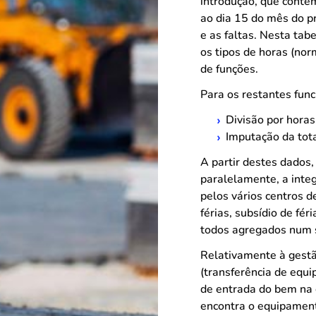
introdução, que conte
ao dia 15 do mês do p
e as faltas. Nesta tab
os tipos de horas (norm
de funções.
Para os restantes fun
Divisão por horas
Imputação da tota
A partir destes dados,
paralelamente, a integ
pelos vários centros d
férias, subsídio de fé
todos agregados num s
Relativamente à gestã
(transferência de equi
de entrada do bem na o
encontra o equipament