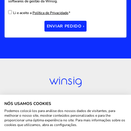
softwares de gestão da Winsig.
Li e aceito a
Política de Privacidade
.*
ENVIAR PEDIDO ›
WINSIG
NÓS USAMOS COOKIES
LINKS ÚTEIS
Podemos colocá-los para análise dos nossos dados de visitantes, para
melhorar o nosso site, mostrar conteúdos personalizados e para lhe
proporcionar uma óptima experiência no site. Para mais informações sobre os
ONDE ESTAMOS
cookies que utilizamos, abra as configurações.