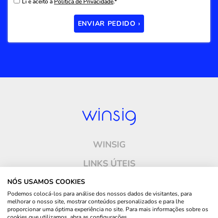
Li e aceito a
Política de Privacidade
.*
ENVIAR PEDIDO ›
WINSIG
LINKS ÚTEIS
ONDE ESTAMOS
NÓS USAMOS COOKIES
Podemos colocá-los para análise dos nossos dados de visitantes, para
CONTACTOS
melhorar o nosso site, mostrar conteúdos personalizados e para lhe
proporcionar uma óptima experiência no site. Para mais informações sobre os
cookies que utilizamos, abra as configurações.