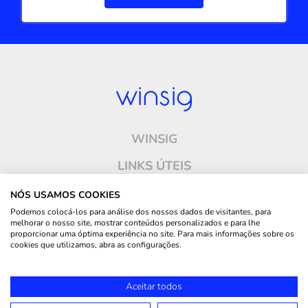
WINSIG
LINKS ÚTEIS
ONDE ESTAMOS
NÓS USAMOS COOKIES
Podemos colocá-los para análise dos nossos dados de visitantes, para
CONTACTOS
melhorar o nosso site, mostrar conteúdos personalizados e para lhe
proporcionar uma óptima experiência no site. Para mais informações sobre os
SIGA-NOS
cookies que utilizamos, abra as configurações.
© 2025, Winsig - Todos os direitos reservados | Desenvolvido por
Made2Web Digital
Aceitar todos
Agency