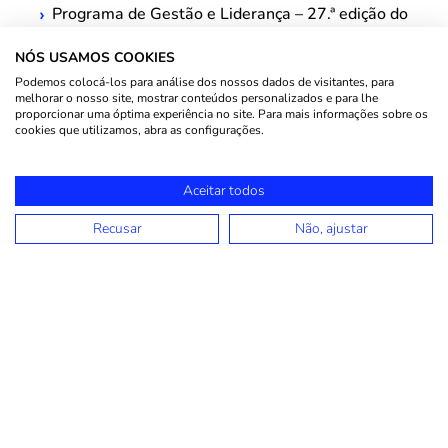
Programa de Gestão e Liderança – 27.ª edição do
PGL, da AESE
NÓS USAMOS COOKIES
MBA em Gestão e Negócios pelo IESF - Atlantic
Podemos colocá-los para análise dos nossos dados de visitantes, para
Business School
melhorar o nosso site, mostrar conteúdos personalizados e para lhe
Mestrado em Inovação e Empreendedorismo
proporcionar uma óptima experiência no site. Para mais informações sobre os
cookies que utilizamos, abra as configurações.
Tecnológico – MIET, pela FEUP
Licenciada em Engenharia do Ambiente na
Faculdade de Biotecnologia
Aceitar todos
Técnica certificada em Cegid PHC Advanced desde
2012
Recusar
Não, ajustar
WINSIG