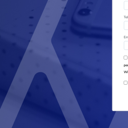
Te
Em
pe
Wi