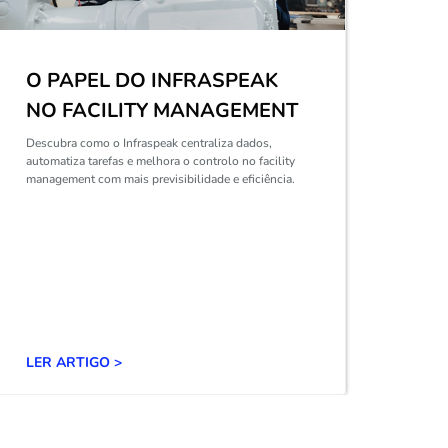
FACTORIAL: 4
FUNCIONALIDADES
ESSENCIAIS PARA AS
EQUIPAS DE RECURSOS
HUMANOS
Descubra como a Factorial ajuda a digitalizar os
processos de RH com ferramentas para assiduidade,
salários, onboarding, desempenho e gestão
documental.
LER ARTIGO >