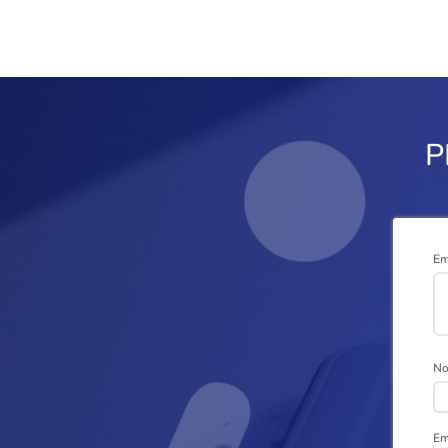
P
Em
N
Em