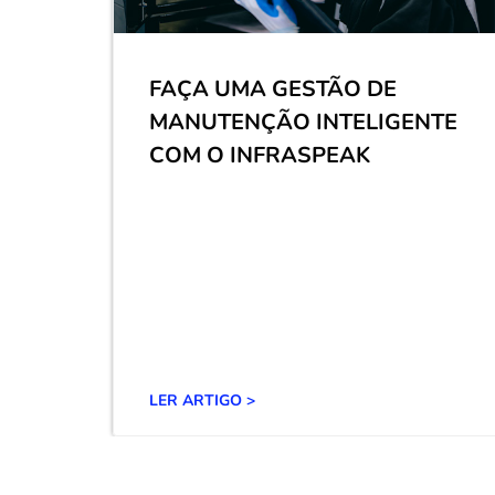
GESTÃO DE MANUTENÇÃO
NT
SIMPLIFICADA COM O
INFRASPEAK
ity
Saiba como o Infraspeak ajuda a digitalizar a gestão
a.
da manutenção com alertas automáticos, tarefas em
tempo real e decisões baseadas em dados.
LER ARTIGO >