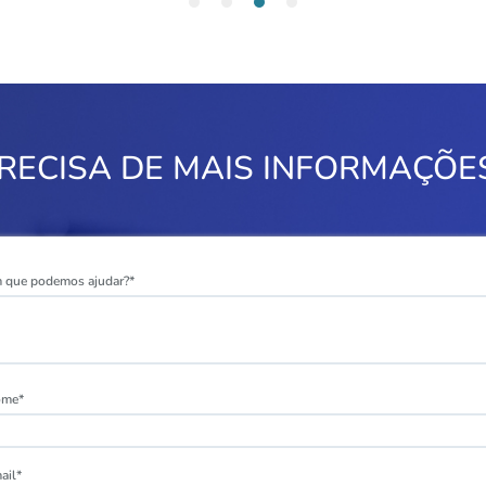
RECISA DE MAIS INFORMAÇÕE
 que podemos ajudar?*
ome*
ail*